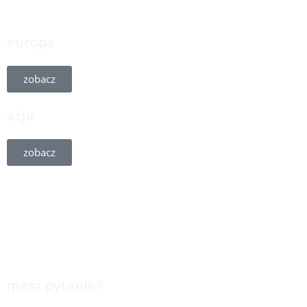
europa
zobacz
azja
zobacz
masz pytanie?