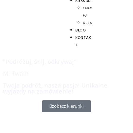
KIERUNKI
EURO
PA
AZJA
BLOG
KONTAK
T
"Podróżuj, śnij, odkrywaj"
M. Twain
Twoja podróż, nasza pasja! Unikalne
wyjazdy na zamówienie!
zobacz kierunki